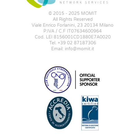
© 2015 - 2025 MOMIT
All Rights Reserved
Viale Enrico Forlanini, 23 20134 Milano
P.IVA / C.F IT07634600964
Cod. LEI 8156001CD1880E7A0020
Tel. +39 02 87187306
Email: info@momit.it