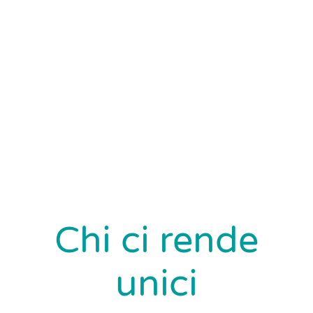
Consapevoli dell’importanza di un servizio e-mail
affidabile, abbiamo creato tre servizi per ogni
necessità e tipo di azienda. Versatili, veloci e
facili da gestire.
Confronta i servizi e-mail
Chi ci rende
unici