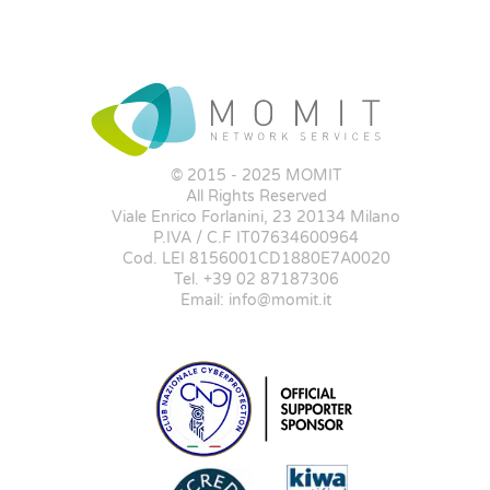
© 2015 - 2025 MOMIT
All Rights Reserved
Viale Enrico Forlanini, 23 20134 Milano
P.IVA / C.F IT07634600964
Cod. LEI 8156001CD1880E7A0020
Tel. +39 02 87187306
Email: info@momit.it