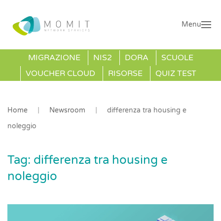
Menu
MIGRAZIONE
NIS2
DORA
SCUOLE
VOUCHER CLOUD
RISORSE
QUIZ TEST
Home
Newsroom
differenza tra housing e
noleggio
Tag:
differenza tra housing e
noleggio