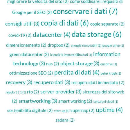
migliorare la velocità del sito
(2)
come soddisare i requisiti di
conservare i dati
(7)
Google per il SEO
(2)
copia di dati
(6)
consigli utili
(3)
copie separate
(2)
data storage
(6)
datacenter
(4)
covid-19
(2)
dimensionamento
(2)
dropbox
(2)
energie rinnovabili
(1)
google drive
(1)
information
green datacenter
(2)
icloud
(1)
immutabilità dati
(1)
technology
(3)
object storage
(3)
nas
(2)
onedrive
(1)
perdita di dati
(4)
ottimizzazione SEO
(2)
peter krogh
(1)
recovery
(3)
recupero dati
(3)
recupero dati immediato
(2)
server provider
(3)
rto
(2)
sicurezza del sito web
regola 3 2 1
(1)
smartworking
(3)
(2)
smart working
(2)
soluzioni cloud
(1)
uptime
(4)
sostenibilità digitale
(2)
supernap
(2)
start-up
(1)
zadara
(2)