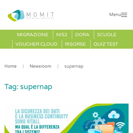
Menu
MIGRAZIONE
NIS2
DORA
SCUOLE
VOUCHER CLOUD
RISORSE
QUIZ TEST
Home
Newsroom
supernap
Tag:
supernap