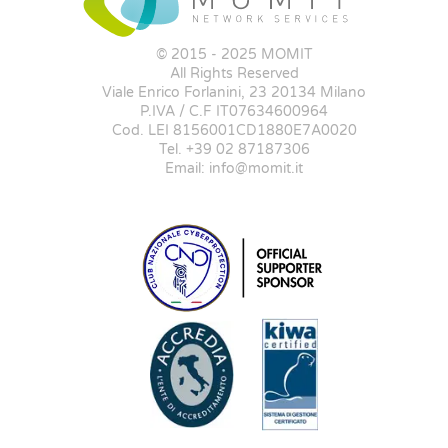
© 2015 - 2025 MOMIT
All Rights Reserved
Viale Enrico Forlanini, 23 20134 Milano
P.IVA / C.F IT07634600964
Cod. LEI 8156001CD1880E7A0020
Tel. +39 02 87187306
Email: info@momit.it