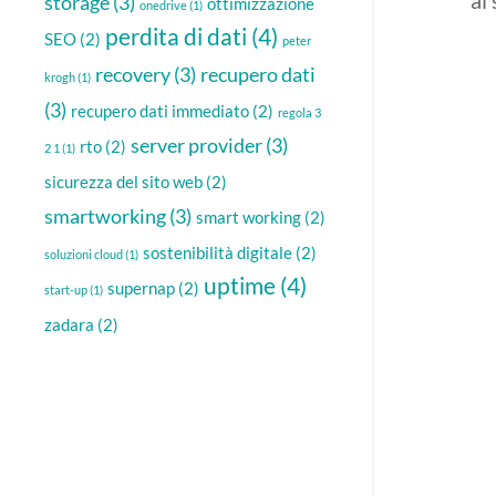
storage
(3)
ottimizzazione
onedrive
(1)
perdita di dati
(4)
SEO
(2)
peter
recovery
(3)
recupero dati
krogh
(1)
(3)
recupero dati immediato
(2)
regola 3
server provider
(3)
rto
(2)
2 1
(1)
sicurezza del sito web
(2)
smartworking
(3)
smart working
(2)
sostenibilità digitale
(2)
soluzioni cloud
(1)
uptime
(4)
supernap
(2)
start-up
(1)
zadara
(2)