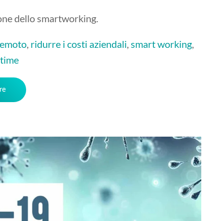
ione dello smartworking.
remoto
,
ridurre i costi aziendali
,
smart working
,
time
re