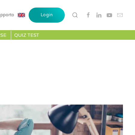
pporto
Login
RSE
QUIZ TEST