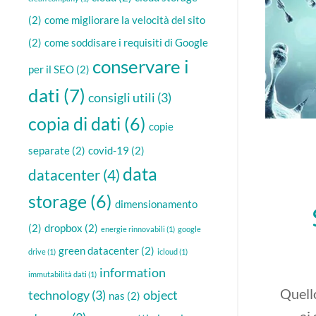
(2)
come migliorare la velocità del sito
(2)
come soddisare i requisiti di Google
conservare i
per il SEO
(2)
dati
(7)
consigli utili
(3)
copia di dati
(6)
copie
separate
(2)
covid-19
(2)
data
datacenter
(4)
storage
(6)
dimensionamento
(2)
dropbox
(2)
energie rinnovabili
(1)
google
green datacenter
(2)
drive
(1)
icloud
(1)
information
immutabilità dati
(1)
Quell
technology
(3)
object
nas
(2)
ai