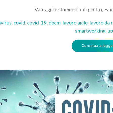
Vantaggi e stumenti utili per la gest
virus
,
covid
,
covid-19
,
dpcm
,
lavoro agile
,
lavoro da 
smartworking
,
up
Continua a legge