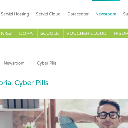
Servizi Hosting
Servizi Cloud
Datacenter
Newsroom
Su
NIS2
DORA
SCUOLE
VOUCHER CLOUD
RISO
Newsroom
Cyber Pills
oria:
Cyber Pills