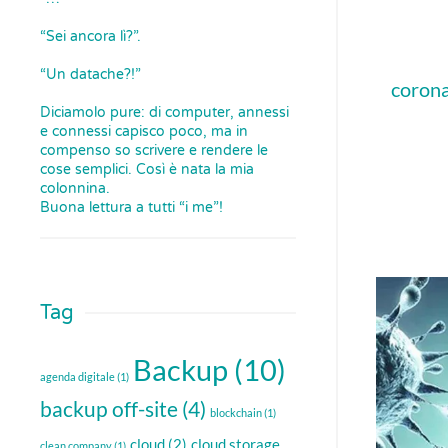
“Sei ancora lì?”.
“Un datache?!”
corona
Diciamolo pure: di computer, annessi
e connessi capisco poco, ma in
compenso so scrivere e rendere le
cose semplici. Così è nata la mia
colonnina.
Buona lettura a tutti “i me”!
Tag
Backup
(10)
agenda digitale
(1)
backup off-site
(4)
blockchain
(1)
cloud
(2)
cloud storage
clean company
(1)