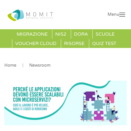
Menu
MIGRAZIONE
NIS2
DORA
SCUOLE
VOUCHER CLOUD
RISORSE
QUIZ TEST
Home
Newsroom