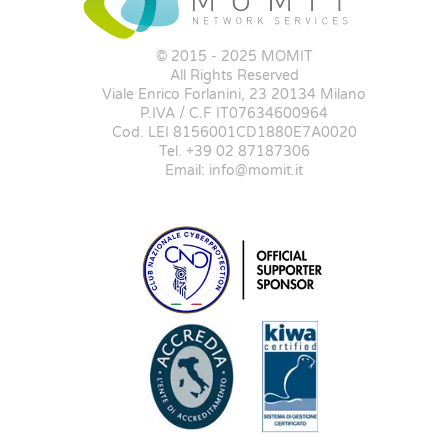
© 2015 - 2025 MOMIT
All Rights Reserved
Viale Enrico Forlanini, 23 20134 Milano
P.IVA / C.F IT07634600964
Cod. LEI 8156001CD1880E7A0020
Tel. +39 02 87187306
Email: info@momit.it