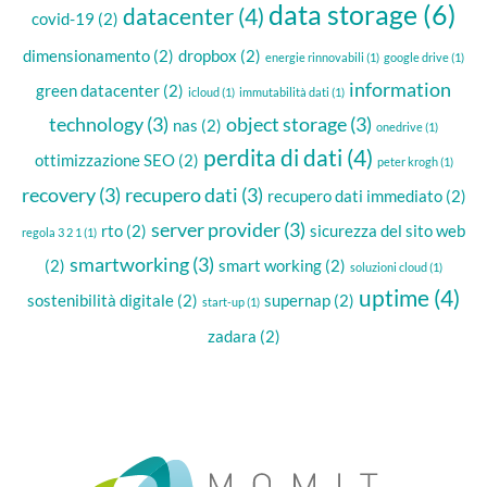
data storage
(6)
datacenter
(4)
covid-19
(2)
dimensionamento
(2)
dropbox
(2)
energie rinnovabili
(1)
google drive
(1)
information
green datacenter
(2)
icloud
(1)
immutabilità dati
(1)
technology
(3)
object storage
(3)
nas
(2)
onedrive
(1)
perdita di dati
(4)
ottimizzazione SEO
(2)
peter krogh
(1)
recovery
(3)
recupero dati
(3)
recupero dati immediato
(2)
server provider
(3)
rto
(2)
sicurezza del sito web
regola 3 2 1
(1)
smartworking
(3)
(2)
smart working
(2)
soluzioni cloud
(1)
uptime
(4)
sostenibilità digitale
(2)
supernap
(2)
start-up
(1)
zadara
(2)