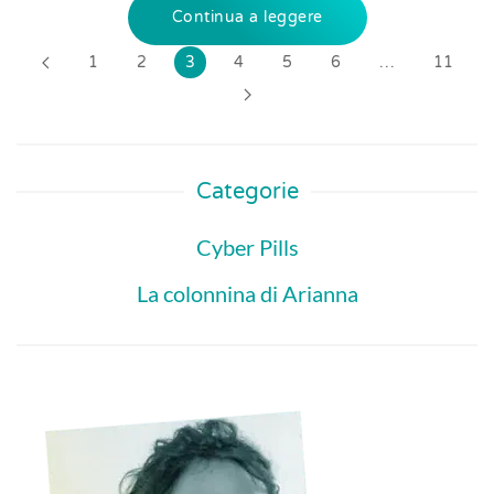
Continua a leggere
1
2
3
4
5
6
…
11
Categorie
Cyber Pills
La colonnina di Arianna